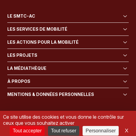
LE SMTC-AC
LES SERVICES DE MOBILITÉ
LES ACTIONS POUR LA MOBILITÉ
LES PROJETS
LA MÉDIATHÈQUE
À PROPOS
MENTIONS & DONNÉES PERSONNELLES
Ce site utilise des cookies et vous donne le contrôle sur
ceux que vous souhaitez activer
X
Ma
Tout accepter
Tout refuser
Personnaliser