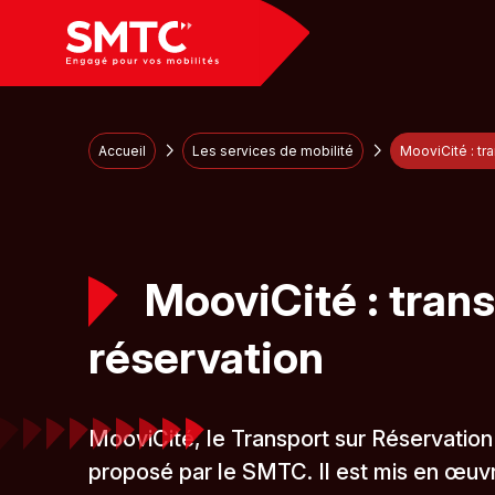
Panneau de gestion des cookies
Accueil
Les services de mobilité
MooviCité : tr
MooviCité : trans
réservation
MooviCité, le Transport sur Réservation
proposé par le SMTC. Il est mis en œuvr