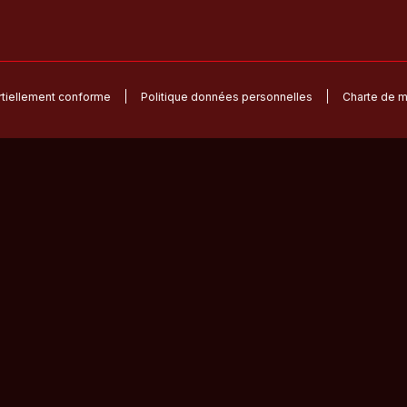
artiellement conforme
Politique données personnelles
Charte de m